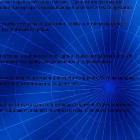
ачале первого весеннего месяца. Срезают под основание
тензии подвергают омолаживающей обрезке путем подрезания
слоем перепревшей органики, торфа, листового компоста.
 кустарников сугробы.
побегов, оставшихся после срезки. Нарезают деленки длиной
саживают на грядку для укоренения и доращивания.
черенках первых листиков притенение убирают. Осенью молодые
ветение, а полноценно укоренилось.
ей части куста один или несколько побегов. Рядом вырывают
иму защищают опавшей листвой из сада. С первым теплом на