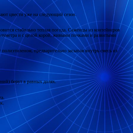
нают цвести уже на следующий сезон.
ановится стабильно теплая погода. Саженцы из контейнеров
полуметра и с целой корой, живыми почками и развитыми
т полиэтиленом, предварительно засыпав внутрь смесь из
ий) берут в равных долях.
та.
к.