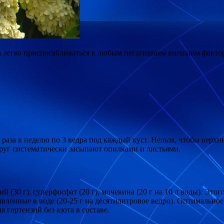
бна легко приспосабливаться к любым негативным внешним факт
 раза в неделю по 3 ведра под каждый куст. Нельзя, чтобы вер
руг систематически засыпают опилками и листьями.
0 г), суперфосфат (20 г), мочевина (20 г на 10 л воды). Этого 
вленные в воде (20-25 г на десятилитровое ведро). Оптимальное 
 гортензий без азота в составе.