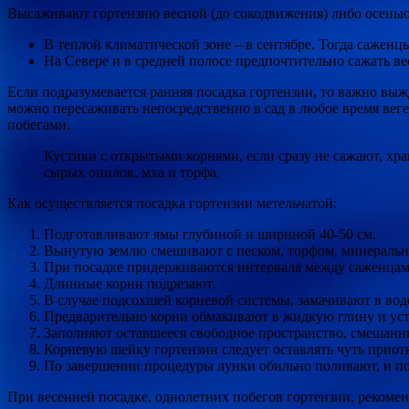
Высаживают гортензию весной (до сокодвижения) либо осенью,
В теплой климатической зоне – в сентябре. Тогда сажен
На Севере и в средней полосе предпочтительно сажать ве
Если подразумевается ранняя посадка гортензии, то важно выжд
можно пересаживать непосредственно в сад в любое время вег
побегами.
Кустики с открытыми корнями, если сразу не сажают, хр
сырых опилок, мха и торфа.
Как осуществляется посадка гортензии метельчатой:
Подготавливают ямы глубиной и шириной 40-50 см.
Вынутую землю смешивают с песком, торфом, минеральны
При посадке придерживаются интервала между саженцами
Длинные корни подрезают.
В случае подсохшей корневой системы, замачивают в воде
Предварительно корни обмакивают в жидкую глину и уст
Заполняют оставшееся свободное пространство, смешанны
Корневую шейку гортензии следует оставлять чуть приот
По завершении процедуры лунки обильно поливают, и по
При весенней посадке, однолетних побегов гортензии, рекоменд