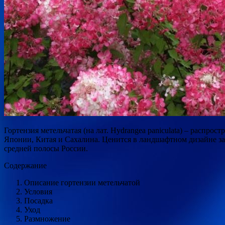
Гортензия метельчатая (на лат. Hydrangea paniculata) – распр
Японии, Китая и Сахалина. Ценится в ландшафтном дизайне за
средней полосы России.
Содержание
Описание гортензии метельчатой
Условия
Посадка
Уход
Размножение