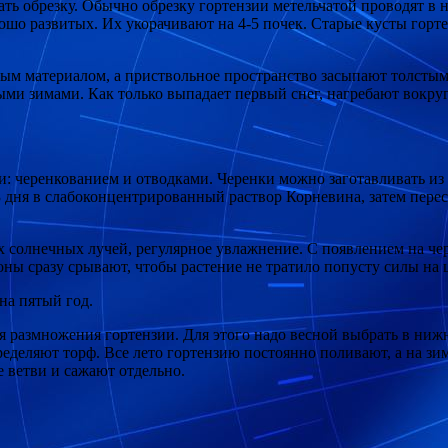
ь обрезку. Обычно обрезку гортензии метельчатой проводят в н
рошо развитых. Их укорачивают на 4-5 почек. Старые кусты гор
м материалом, а приствольное пространство засыпают толстым 
ми зимами. Как только выпадает первый снег, нагребают вокруг
: черенкованием и отводками. Черенки можно заготавливать из 
 дня в слабоконцентрированный раствор Корневина, затем пере
их солнечных лучей, регулярное увлажнение. С появлением на 
ы сразу срывают, чтобы растение не тратило попусту силы на ц
на пятый год.
 размножения гортензии. Для этого надо весной выбрать в нижн
ределяют торф. Все лето гортензию постоянно поливают, а на з
 ветви и сажают отдельно.