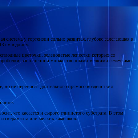
я система у гортензии сильно развитая, глубоко залегающая в
3 см в длину.
сплодные цветочки, зеленоватые лепестки которых со
е коробочки, заполненной множественными мелкими семечками.
, но не переносит длительного прямого воздействия
олнце.
сит, что касается и сырого глинистого субстрата. В этом
 из керамзита или мелких камешков.