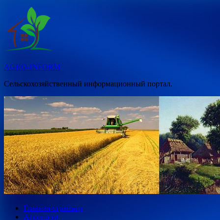
Перейти
к
содержимому
AGRO-INFORM
Сельскохозяйственный информационный портал.
Главная страница
Агропром