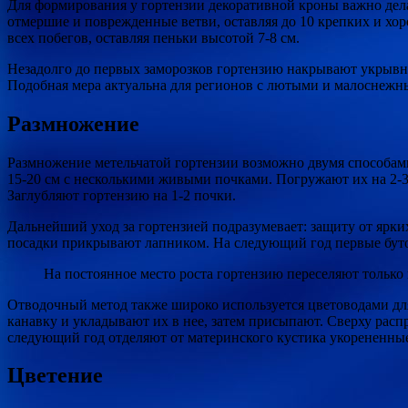
Для формирования у гортензии декоративной кроны важно делат
отмершие и поврежденные ветви, оставляя до 10 крепких и хо
всех побегов, оставляя пеньки высотой 7-8 см.
Незадолго до первых заморозков гортензию накрывают укрывны
Подобная мера актуальна для регионов с лютыми и малоснежны
Размножение
Размножение метельчатой гортензии возможно двумя способами
15-20 см с несколькими живыми почками. Погружают их на 2-3
Заглубляют гортензию на 1-2 почки.
Дальнейший уход за гортензией подразумевает: защиту от ярк
посадки прикрывают лапником. На следующий год первые бутон
На постоянное место роста гортензию переселяют только 
Отводочный метод также широко используется цветоводами для
канавку и укладывают их в нее, затем присыпают. Сверху расп
следующий год отделяют от материнского кустика укорененные
Цветение