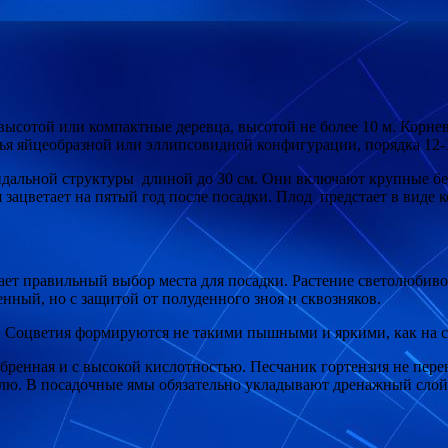
ысотой или компактные деревца, высотой не более 10 м. Корнева
я яйцеобразной или эллипсовидной конфигурации, порядка 12-1
идальной структуры длиной до 30 см. Они включают крупные бе
я зацветает на пятый год после посадки. Плод предстает в вид
ет правильный выбор места для посадки. Растение светолюбивое
нный, но с защитой от полуденного зноя и сквозняков.
о. Соцветия формируются не такими пышными и яркими, как на с
ренная и с высокой кислотностью. Песчаник гортензия не перено
млю. В посадочные ямы обязательно укладывают дренажный слой