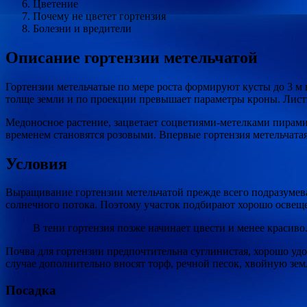
Цветение
Почему не цветет гортензия
Болезни и вредители
Описание гортензии метельчатой
Гортензии метельчатые по мере роста формируют кусты до 3 м в
толще земли и по проекции превышает параметры кроны. Листь
Медоносное растение, зацветает соцветиями-метелками пирам
временем становятся розовыми. Впервые гортензия метельчата
Условия
Выращивание гортензии метельчатой прежде всего подразумева
солнечного потока. Поэтому участок подбирают хорошо освеще
В тени гортензия позже начинает цвести и менее красив
Почва для гортензии предпочтительна суглинистая, хорошо удоб
случае дополнительно вносят торф, речной песок, хвойную зе
Посадка