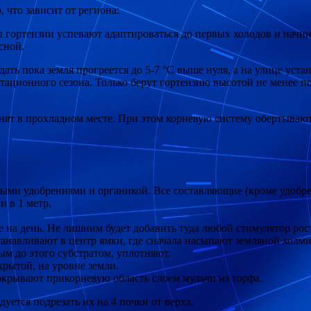
 что зависит от региона:
цы гортензии успевают адаптироваться до первых холодов и начи
сной.
ать пока земля прогреется до 5-7 °С выше нуля, а на улице уст
етационного сезона. Только берут гортензию высотой не менее 
анят в прохладном месте. При этом корневую систему обертываю
ми удобрениями и органикой. Все составляющие (кроме удобрен
 в 1 метр.
 на день. Не лишним будет добавить туда любой стимулятор рос
анавливают в центр ямки, где сначала насыпают земляной холми
м до этого субстратом, уплотняют.
крытой, на уровне земли.
крывают прикорневую область слоем мульчи из торфа.
уется подрезать их на 4 почки от верха.