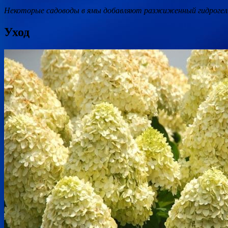
Некоторые садоводы в ямы добавляют разжиженный гидрогель
Уход