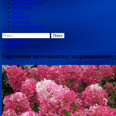
Животноводство
Минсельхоз
Наука
Экология
Финансы
Консервирование
Найти:
Главное меню
Агропром
Гортензия метельчатая: выращивание, 