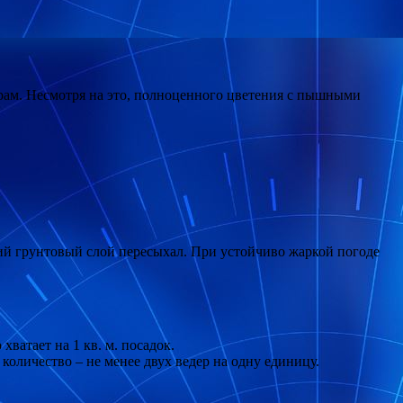
орам. Несмотря на это, полноценного цветения с пышными
хний грунтовый слой пересыхал. При устойчиво жаркой погоде
хватает на 1 кв. м. посадок.
количество – не менее двух ведер на одну единицу.