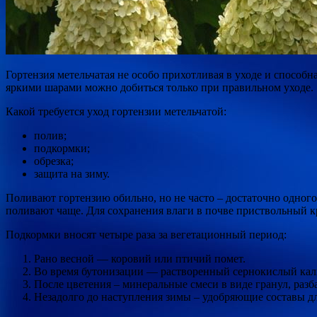
Гортензия метельчатая не особо прихотливая в уходе и спосо
яркими шарами можно добиться только при правильном уходе.
Какой требуется уход гортензии метельчатой:
полив;
подкормки;
обрезка;
защита на зиму.
Поливают гортензию обильно, но не часто – достаточно одного
поливают чаще. Для сохранения влаги в почве приствольный к
Подкормки вносят четыре раза за вегетационный период:
Рано весной — коровий или птичий помет.
Во время бутонизации — растворенный сернокислый калий (3
После цветения – минеральные смеси в виде гранул, разба
Незадолго до наступления зимы – удобряющие составы для