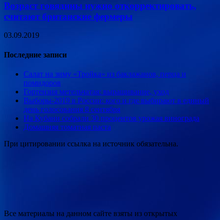
Возраст говядины нужно откорректировать,
считают британские фермеры
03.09.2019
Последние записи
Салат на зиму «Тройка» из баклажанов, перца и
помидоров
Гортензия метельчатая: выращивание, уход
Выборы-2019 в России: кого и где выбирают в единый
день голосования 8 сентября
На Кубани собрали 30 процентов урожая винограда
Домашняя томатная паста
При цитировании ссылка на источник обязательна.
Все материалы на данном сайте взяты из открытых