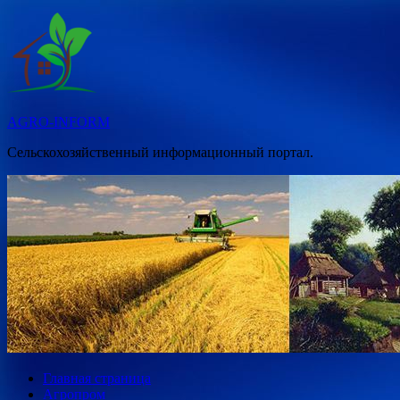
Перейти
к
содержимому
AGRO-INFORM
Сельскохозяйственный информационный портал.
Главная страница
Агропром