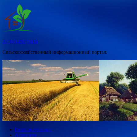
Перейти
к
содержимому
AGRO-INFORM
Сельскохозяйственный информационный портал.
Главная страница
Агропром