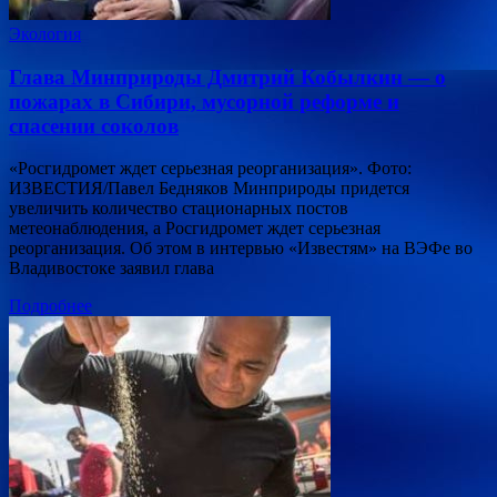
Экология
Глава Минприроды Дмитрий Кобылкин — о
пожарах в Сибири, мусорной реформе и
спасении соколов
«Росгидромет ждет серьезная реорганизация». Фото:
ИЗВЕСТИЯ/Павел Бедняков Минприроды придется
увеличить количество стационарных постов
метеонаблюдения, а Росгидромет ждет серьезная
реорганизация. Об этом в интервью «Известям» на ВЭФе во
Владивостоке заявил глава
Подробнее