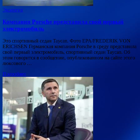
Экология
Компания Porsche представила свой первый
электромобиль
Это спортивный седан Taycan. Фото EPA/FREDERIK VON
ERICHSEN Германская компания Porsche в среду представила
свой первый электромобиль, спортивный седан Taycan. Об
этом говорится в сообщении, опубликованном на сайте этого
люксового …
Подробнее