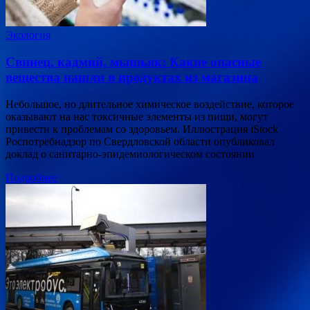
Экология
Свинец, кадмий, мышьяк: Какие опасные
вещества нашли в продуктах из магазина
Небольшое, но длительное химическое воздействие, которое
оказывают на нас токсичные элементы из пищи, могут
привести к проблемам со здоровьем. Иллюстрация iStock
Роспотребнадзор по Свердловской области опубликовал
доклад о санитарно-эпидемиологическом состоянии
Подробнее