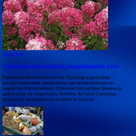
Агропром
Гортензия метельчатая: выращивание, уход
Гортензия метельчатая (на лат. Hydrangea paniculata) –
распространенная декоративно-цветущая культура из
семейства Гортензиевых. Повсеместно распространена в
диком виде на территории Японии, Китая и Сахалина.
Ценится в ландшафтном дизайне за богатое …