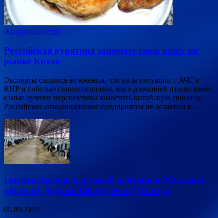
Животноводство
Российская курятина занимает свою нишу на
рынке Китая
Эксперты сходятся во мнении, что из-за ситуации с АЧС в
КНР и гибелью свинопоголовья, мясо домашней птицы имеет
самые лучшие перспективы заместить китайскую свинину.
Российские птицеводческие предприятия не остаются в …
Госрегистрация кормовой добавки в РФ может
обойтись дороже 100 тысяч с 2021 года
05.09.2019