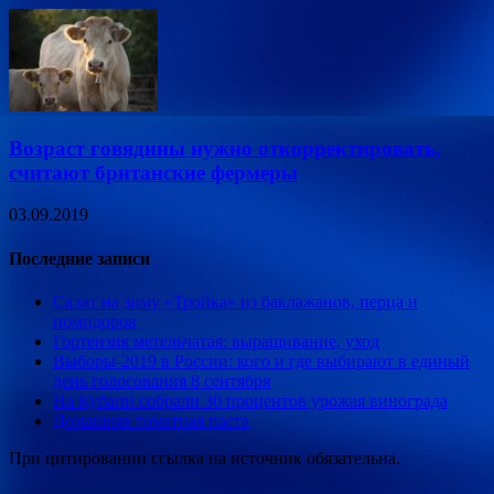
Возраст говядины нужно откорректировать,
считают британские фермеры
03.09.2019
Последние записи
Салат на зиму «Тройка» из баклажанов, перца и
помидоров
Гортензия метельчатая: выращивание, уход
Выборы-2019 в России: кого и где выбирают в единый
день голосования 8 сентября
На Кубани собрали 30 процентов урожая винограда
Домашняя томатная паста
При цитировании ссылка на источник обязательна.