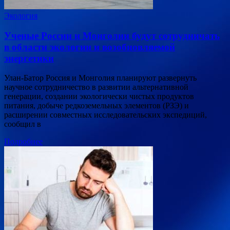
Экология
Ученые России и Монголии будут сотрудничать
в области экологии и возобновляемой
энергетики
Улан-Батор Россия и Монголия планируют развернуть
научное сотрудничество в развитии альтернативной
генерации, создании экологически чистых продуктов
питания, добыче редкоземельных элементов (РЗЭ) и
расширении совместных исследовательских экспедиций,
сообщил в
Подробнее