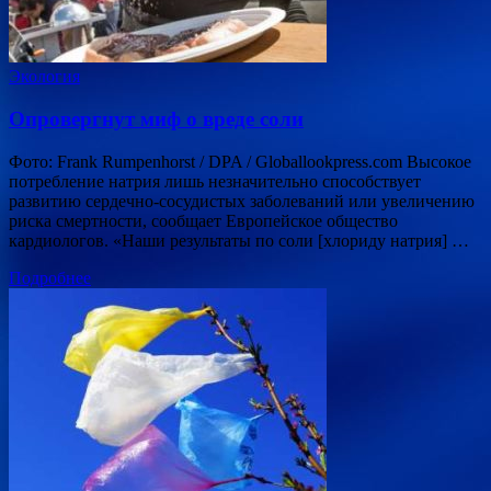
Экология
Опровергнут миф о вреде соли
Фото: Frank Rumpenhorst / DPA / Globallookpress.com Высокое
потребление натрия лишь незначительно способствует
развитию сердечно-сосудистых заболеваний или увеличению
риска смертности, сообщает Европейское общество
кардиологов. «Наши результаты по соли [хлориду натрия] …
Подробнее